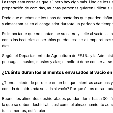
La respuesta corta es que sí, pero hay algo más. Uno de los u
preparación de comidas, muchas personas quieren utilizar su s
Dado que muchos de los tipos de bacterias que pueden dañar 
y almacenarlas en el congelador durante un periodo de tiemp
Es importante que no contamine su carne y selle al vacío las ba
como las bacterias anaerobias pueden crecer a temperaturas s
días.
Según el Departamento de Agricultura de EE.UU. y la Adminis
pechugas, muslos, muslos y alas; o molido) debe conservarse d
¿Cuánto duran los alimentos envasados al vacío en
¿Tienes miedo de perderte en un bosque mientras acampas y m
comida deshidratada sellada al vacío? Porque éstos duran toda
Bueno, los alimentos deshidratados pueden durar hasta 30 años
la que se deben deshidratar, así como el almacenamiento adec
tus alimentos, estás bien.