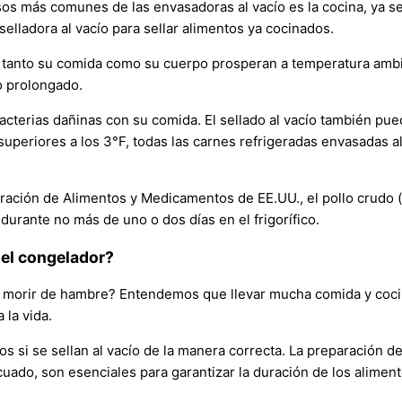
sos más comunes de las envasadoras al vacío es la cocina, ya s
elladora al vacío para sellar alimentos ya cocinados.
tanto su comida como su cuerpo prosperan a temperatura ambien
o prolongado.
cterias dañinas con su comida. El sellado al vacío también puede 
uperiores a los 3°F, todas las carnes refrigeradas envasadas a
tración de Alimentos y Medicamentos de EE.UU., el pollo crudo
urante no más de uno o dos días en el frigorífico.
 el congelador?
orir de hambre? Entendemos que llevar mucha comida y cocinarl
 la vida.
 si se sellan al vacío de la manera correcta. La preparación de
uado, son esenciales para garantizar la duración de los alimen