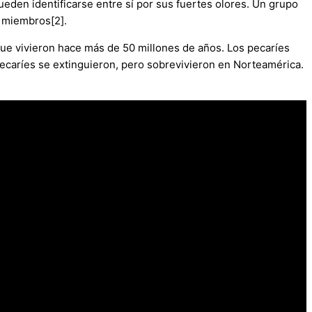
ueden identificarse entre sí por sus fuertes olores. Un grupo
e miembros[2].
ue vivieron hace más de 50 millones de años. Los pecaríes
ecaríes se extinguieron, pero sobrevivieron en Norteamérica.