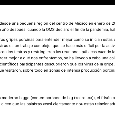
 desde una pequeña región del centro de México en enero de 20
Un año después, cuando la OMS declaró el fin de la pandemia, h
otras gripes porcinas para entender mejor cómo se inician esta
irus es un trabajo complejo, que se hace más difícil por la ac
on los teatros y restringieron las reuniones públicas cuando l
er mejor a qué nos enfrentamos, se ha llevado a cabo una col
ientíficos participantes descubrieron que los virus de la grip
e visitaron, sobre todo en zonas de intensa producción porcin
oderno bigge (contemporáneo de big («cerdito»)), el frisón occ
s dicen que las palabras «casi ciertamente no» están relacionad