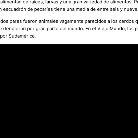
alimentan de raíces, larvas y una gran variedad de alimentos. P
Un escuadrón de pecaríes tiene una media de entre seis y nuev
ados pares fueron animales vagamente parecidos a los cerdos q
xtendieron por gran parte del mundo. En el Viejo Mundo, los p
 por Sudamérica.